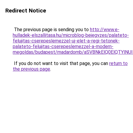
Redirect Notice
The previous page is sending you to
http://www.e-
hulladek-elszallitasa.hu/microblog-bejegyzes/palateto-
felujitas-cserepeslemezzel-uj-elet-a-regi-tetonek-
palateto-felujitas-cserepeslemezzel-a-modern-
megoldas/budapest/madardomb/aSVBNkElQ0ElQTYl
If you do not want to visit that page, you can
return to
the previous page
.