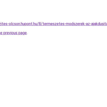
zites-olcson.hupont.hu/8/termeszetes-modszerek-az-ajakdusita
he previous page
.