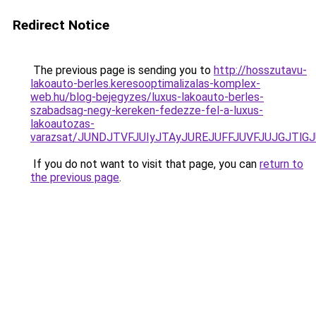
Redirect Notice
The previous page is sending you to
http://hosszutavu-
lakoauto-berles.keresooptimalizalas-komplex-
web.hu/blog-bejegyzes/luxus-lakoauto-berles-
szabadsag-negy-kereken-fedezze-fel-a-luxus-
lakoautozas-
varazsat/JUNDJTVFJUIyJTAyJUREJUFFJUVFJUJGJTlGJU
If you do not want to visit that page, you can
return to
the previous page
.