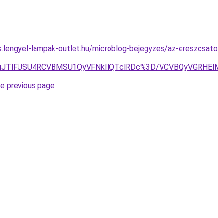
as.lengyel-lampak-outlet.hu/microblog-bejegyzes/az-ereszcsator
UklRTFqJTlFUSU4RCVBMSU1QyVFNkIlQTclRDc%3D/VCVBQyVG
he previous page
.