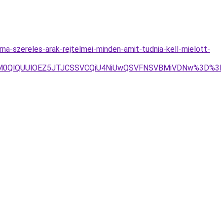
na-szereles-arak-rejtelmei-minden-amit-tudnia-kell-mielott-
RHElM0QlQUUlOEZ5JTJCSSVCQiU4NiUwQSVFNSVBMiVDNw%3D