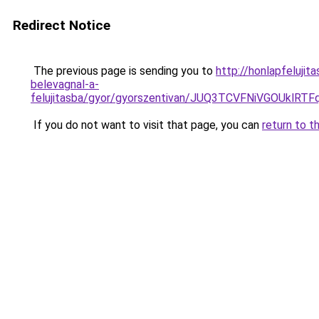
Redirect Notice
The previous page is sending you to
http://honlapfelujit
belevagnal-a-
felujitasba/gyor/gyorszentivan/JUQ3TCVFNiVGO
If you do not want to visit that page, you can
return to t