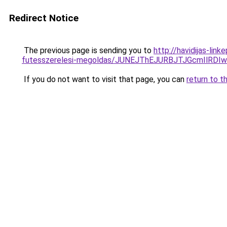
Redirect Notice
The previous page is sending you to
http://havidijas-li
futesszerelesi-megoldas/JUNEJThEJURBJTJGcmIl
If you do not want to visit that page, you can
return to t