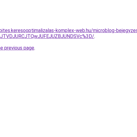
nkepites.keresooptimalizalas-komplex-web.hu/microblog-bejegy
RDIwJTVDJURCJTQwJUFEJUZBJUNDSVc%3D/
.
he previous page
.